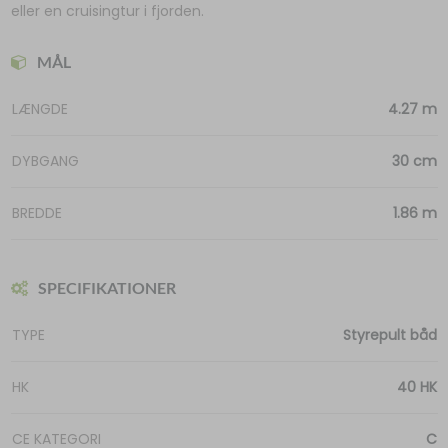
eller en cruisingtur i fjorden.
MÅL
LÆNGDE
4.27 m
DYBGANG
30 cm
BREDDE
1.86 m
SPECIFIKATIONER
TYPE
Styrepult båd
HK
40 HK
CE KATEGORI
C