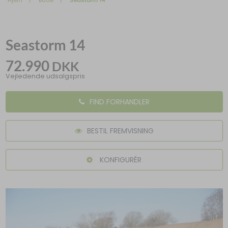
Hjem
Både
Seastorm 14
Seastorm 14
72.990
DKK
Vejledende udsalgspris
FIND FORHANDLER
BESTIL FREMVISNING
KONFIGURÉR