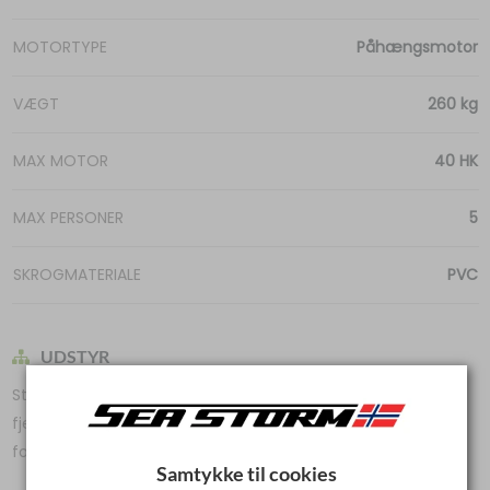
MOTORTYPE
Påhængsmotor
VÆGT
260 kg
MAX MOTOR
40 HK
MAX PERSONER
5
SKROGMATERIALE
PVC
UDSTYR
Styrepult, vindspejl, mekanisk styring, Mercury
fjernbetjeningsbks, SC1000 instrument, pullerter, hyndesæt
for og agter
Samtykke til cookies