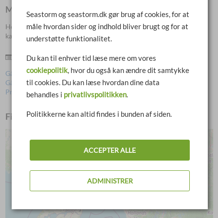
Materiale
Seastorm og seastorm.dk gør brug af cookies, for at
måle hvordan sider og indhold bliver brugt og for at
Herunder finder du prislister og/eller brochurer, for produktets
kategori.
understøtte funktionalitet.
Priser
Du kan til enhver tid læse mere om vores
cookiepolitik
, hvor du også kan ændre dit samtykke
Gå til prisliste (PDF)
til cookies. Du kan læse hvordan dine data
Gå til Overpack-prisliste (PDF)
Print salgsopstilling for Seastorm 14
behandles i
privatlivspolitikken
.
Politikkerne kan altid findes i bunden af siden.
Find forhandler af Seastorm 14
+
ACCEPTER ALLE
−
ADMINISTRER